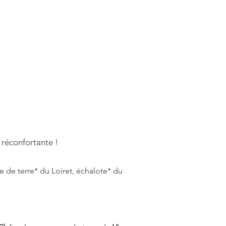
 de vente
Contact
réconfortante !
 de terre* du Loiret, échalote* du