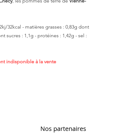
Chécy
, les pommes de terre de
Vienne-
kj/32kcal - matières grasses : 0,83g dont
t sucres : 1,1g - protéines : 1,42g - sel :
t indisponible à la vente
Nos partenaires