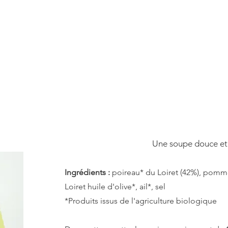
pérative
Nos produits
Evènements
Nos points
Une soupe douce et 
Ingrédients :
poireau* du Loiret (42%), pomme
Loiret huile d'olive*, ail*, sel
*Produits issus de l'agriculture biologique