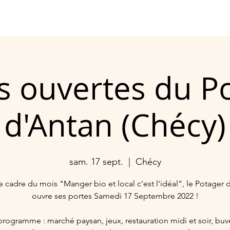
pérative
Nos produits
Evènements
Nos points
s ouvertes du P
d'Antan (Chécy)
sam. 17 sept.
  |  
Chécy
e cadre du mois "Manger bio et local c'est l'idéal", le Potager 
ouvre ses portes Samedi 17 Septembre 2022 !
rogramme : marché paysan, jeux, restauration midi et soir, buv