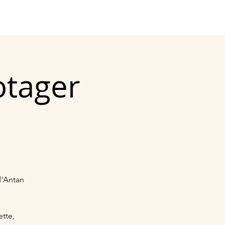
 de vente
Contact
otager
d'Antan
ette,